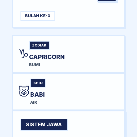
BULAN KE-0
ZODIAK
♑
CAPRICORN
BUMI
SHIO
🐷
BABI
AIR
SISTEM JAWA