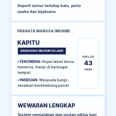
Seperti sumur tertutup batu, perlu
usaha dan bijaksana
PRANATA MANGSA (MUSIM)
KAPITU
RENDHENG (MUSIM HUJAN)
SIKLUS
43
• FENOMENA:
Hujan lebat terus-
menerus, banjir di berbagai
HARI
tempat
• PANDUAN:
Waspada banjir,
tanaman berkembang pesat
WEWARAN LENGKAP
Sistem penjatahan dan urutan siklus hari