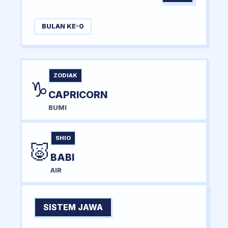
BULAN KE-0
ZODIAK
♑
CAPRICORN
BUMI
SHIO
🐷
BABI
AIR
SISTEM JAWA