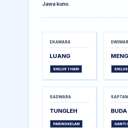
Jawa kuno.
EKAWARA
DWIWA
LUANG
MEN
SIKLUS 1 HARI
SIKLUS
SADWARA
SAPTA
TUNGLEH
BUDA
PARINGKELAN
GANTI 