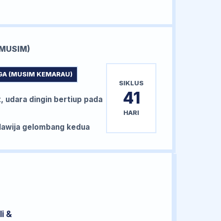
MUSIM)
GA (MUSIM KEMARAU)
SIKLUS
41
, udara dingin bertiup pada
HARI
awija gelombang kedua
i &