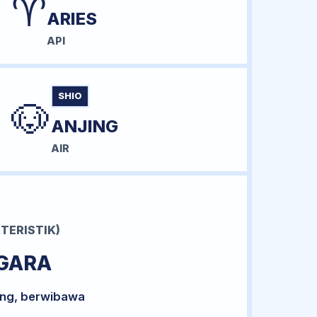
♈
ARIES
API
SHIO
🐶
ANJING
AIR
TERISTIK)
GARA
ong, berwibawa