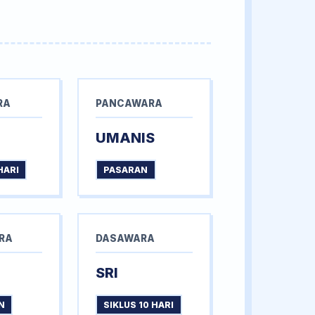
RA
PANCAWARA
UMANIS
HARI
PASARAN
RA
DASAWARA
SRI
N
SIKLUS 10 HARI