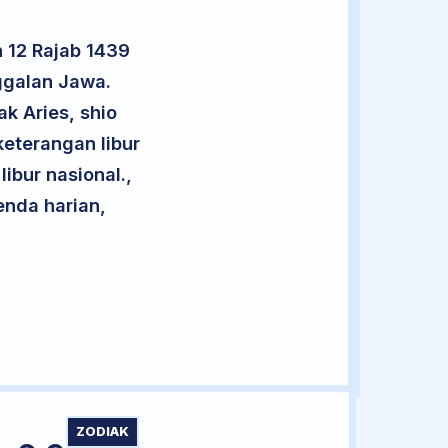
 12 Rajab 1439
ggalan Jawa.
k Aries, shio
eterangan libur
libur nasional.,
enda harian,
ZODIAK