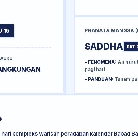
 15
PRANATA MANGSA (
SADDHA
KETI
 WUKU
• FENOMENA:
Air surut
ANGKUNGAN
pagi hari
• PANDUAN:
Tanam pal
P
s hari kompleks warisan peradaban kalender Babad Bal