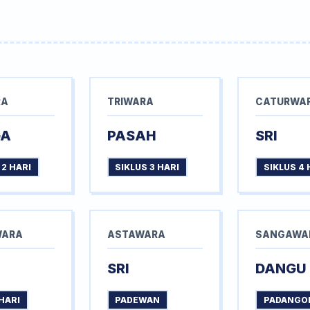
RA
TRIWARA
CATURWA
GA
PASAH
SRI
 2 HARI
SIKLUS 3 HARI
SIKLUS 4 
WARA
ASTAWARA
SANGAWA
SRI
DANGU
HARI
PADEWAN
PADANGO