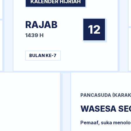
KALENDER HIJRIAH
RAJAB
12
1439 H
BULAN KE-7
PANCASUDA (KARAK
WASESA SE
Pemaaf, suka menol