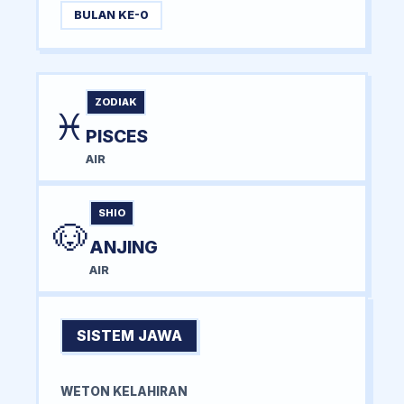
BULAN KE-0
ZODIAK
♓
PISCES
AIR
SHIO
🐶
ANJING
AIR
SISTEM JAWA
WETON KELAHIRAN