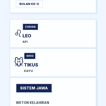
BULAN KE-0
ZODIAK
♌
LEO
API
SHIO
🐭
TIKUS
KAYU
SISTEM JAWA
WETON KELAHIRAN