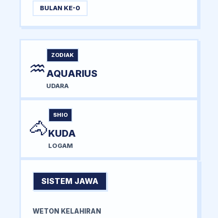
BULAN KE-0
ZODIAK
♒
AQUARIUS
UDARA
SHIO
🐴
KUDA
LOGAM
SISTEM JAWA
WETON KELAHIRAN