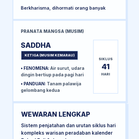
Berkharisma, dihormati orang banyak
PRANATA MANGSA (MUSIM)
SADDHA
KETIGA (MUSIM KEMARAU)
SIKLUS
41
• FENOMENA:
Air surut, udara
HARI
dingin bertiup pada pagi hari
• PANDUAN:
Tanam palawija
gelombang kedua
WEWARAN LENGKAP
Sistem penjatahan dan urutan siklus hari
kompleks warisan peradaban kalender