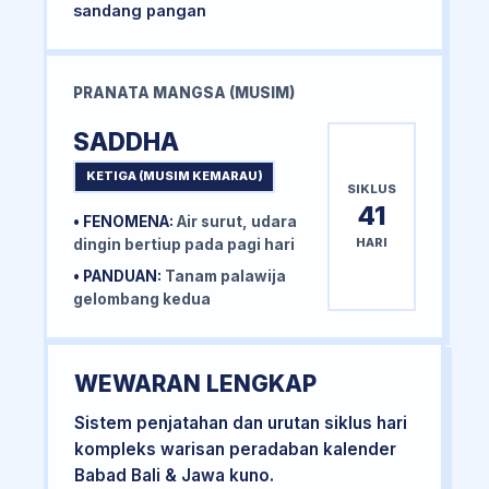
sandang pangan
PRANATA MANGSA (MUSIM)
SADDHA
KETIGA (MUSIM KEMARAU)
SIKLUS
41
• FENOMENA:
Air surut, udara
HARI
dingin bertiup pada pagi hari
• PANDUAN:
Tanam palawija
gelombang kedua
WEWARAN LENGKAP
Sistem penjatahan dan urutan siklus hari
kompleks warisan peradaban kalender
Babad Bali & Jawa kuno.