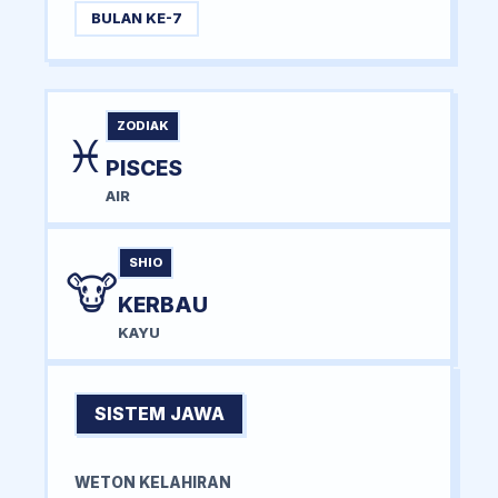
BULAN KE-7
ZODIAK
♓
PISCES
AIR
SHIO
🐮
KERBAU
KAYU
SISTEM JAWA
WETON KELAHIRAN