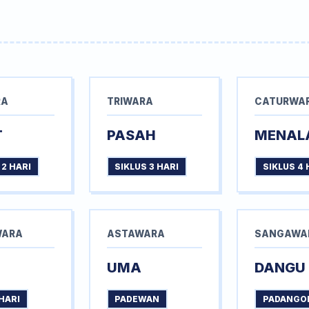
RA
TRIWARA
CATURWA
T
PASAH
MENAL
 2 HARI
SIKLUS 3 HARI
SIKLUS 4 
WARA
ASTAWARA
SANGAWA
UMA
DANGU
HARI
PADEWAN
PADANGO