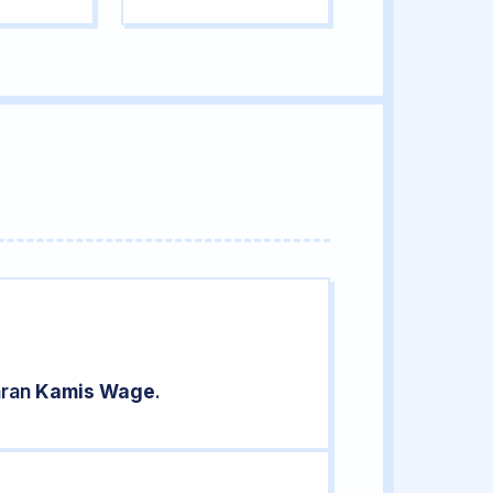
aran
Kamis Wage
.