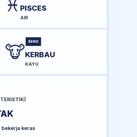
♓
PISCES
AIR
SHIO
🐮
KERBAU
KAYU
TERISTIK)
TAK
 bekerja keras