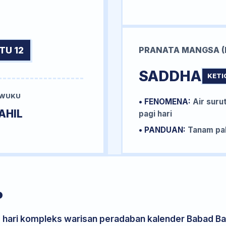
TU 12
PRANATA MANGSA (
SADDHA
KETI
 WUKU
• FENOMENA:
Air surut
AHIL
pagi hari
• PANDUAN:
Tanam pal
P
s hari kompleks warisan peradaban kalender Babad Bal