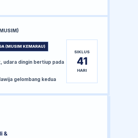
MUSIM)
GA (MUSIM KEMARAU)
SIKLUS
41
, udara dingin bertiup pada
HARI
awija gelombang kedua
i &