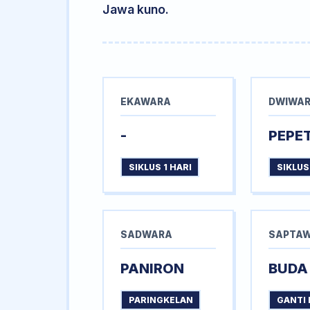
Jawa kuno.
EKAWARA
DWIWA
-
PEPE
SIKLUS 1 HARI
SIKLUS
SADWARA
SAPTA
PANIRON
BUDA
PARINGKELAN
GANTI 