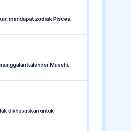
sikan mendapat
zodiak Pisces
.
enanggalan kalender Masehi.
idak dikhususkan untuk