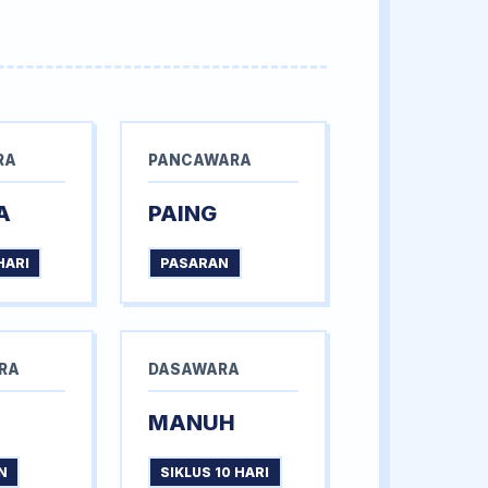
RA
PANCAWARA
A
PAING
HARI
PASARAN
RA
DASAWARA
MANUH
N
SIKLUS 10 HARI