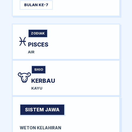
BULAN KE-7
ZODIAK
♓
PISCES
AIR
SHIO
🐮
KERBAU
KAYU
SISTEM JAWA
WETON KELAHIRAN