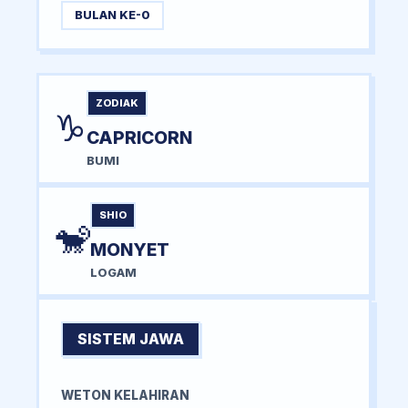
BULAN KE-0
ZODIAK
♑
CAPRICORN
BUMI
SHIO
🐒
MONYET
LOGAM
SISTEM JAWA
WETON KELAHIRAN