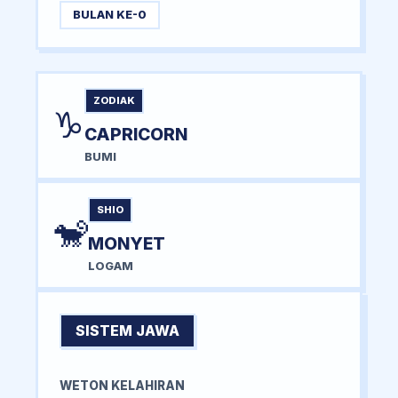
BULAN KE-0
ZODIAK
♑
CAPRICORN
BUMI
SHIO
🐒
MONYET
LOGAM
SISTEM JAWA
WETON KELAHIRAN