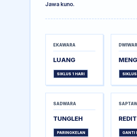
Jawa kuno.
EKAWARA
DWIWA
LUANG
MEN
SIKLUS 1 HARI
SIKLUS
SADWARA
SAPTA
TUNGLEH
REDIT
PARINGKELAN
GANTI 