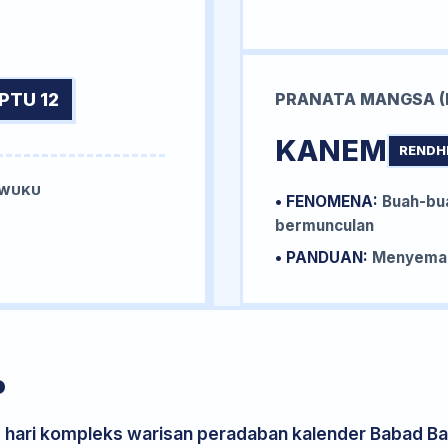
PTU 12
PRANATA MANGSA (
KANEM
RENDH
 WUKU
• FENOMENA:
Buah-bua
U
bermunculan
• PANDUAN:
Menyemai 
P
s hari kompleks warisan peradaban kalender Babad Bal