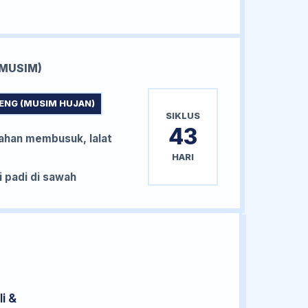
MUSIM)
ENG (MUSIM HUJAN)
SIKLUS
43
han membusuk, lalat
HARI
padi di sawah
i &