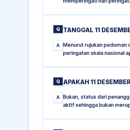
memperingati hari peringat
Q
TANGGAL 11 DESEMBE
Menurut rujukan pedoman dar
A
peringatan skala nasional a
Q
APAKAH 11 DESEMBE
Bukan, status dari penangga
A
aktif sehingga bukan meru