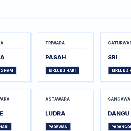
RA
TRIWARA
CATURWA
GA
PASAH
SRI
 2 HARI
SIKLUS 3 HARI
SIKLUS 4 
WARA
ASTAWARA
SANGAWA
E
LUDRA
DANGU
HARI
PADEWAN
PADANGO