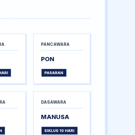
RA
PANCAWARA
PON
HARI
PASARAN
RA
DASAWARA
MANUSA
N
SIKLUS 10 HARI