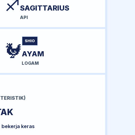
♐
SAGITTARIUS
API
SHIO
🐓
AYAM
LOGAM
TERISTIK)
TAK
 bekerja keras