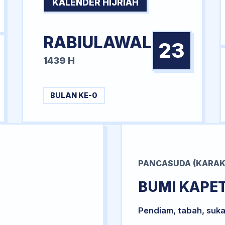
KALENDER HIJRIAH
RABIULAWAL
23
1439 H
BULAN KE-0
PANCASUDA (KARAK
BUMI KAPE
Pendiam, tabah, suka