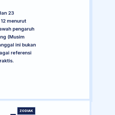
lan 23
 12 menurut
 bawah pengaruh
eng (Musim
Tanggal ini bukan
agai referensi
aktis.
ZODIAK