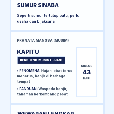
SUMUR SINABA
Seperti sumur tertutup batu, perlu
usaha dan bijaksana
PRANATA MANGSA (MUSIM)
KAPITU
RENDHENG (MUSIM HUJAN)
SIKLUS
43
• FENOMENA:
Hujan lebat terus-
menerus, banjir di berbagai
HARI
tempat
• PANDUAN:
Waspada banjir,
tanaman berkembang pesat
WEWARAN LENGKAP