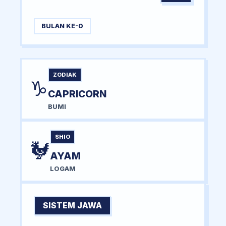
BULAN KE-0
ZODIAK
♑
CAPRICORN
BUMI
SHIO
🐓
AYAM
LOGAM
SISTEM JAWA