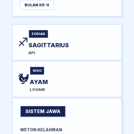
BULAN KE-0
ZODIAK
♐
SAGITTARIUS
API
SHIO
🐓
AYAM
LOGAM
SISTEM JAWA
WETON KELAHIRAN