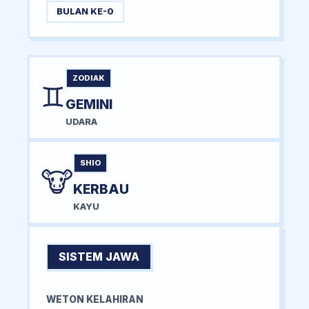
BULAN KE-0
ZODIAK
♊
GEMINI
UDARA
SHIO
🐮
KERBAU
KAYU
SISTEM JAWA
WETON KELAHIRAN