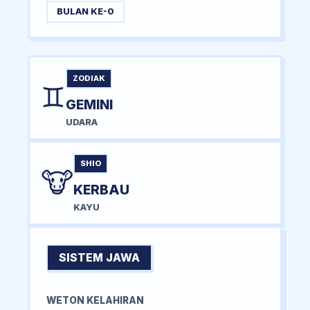
BULAN KE-0
ZODIAK
♊
GEMINI
UDARA
SHIO
🐮
KERBAU
KAYU
SISTEM JAWA
WETON KELAHIRAN