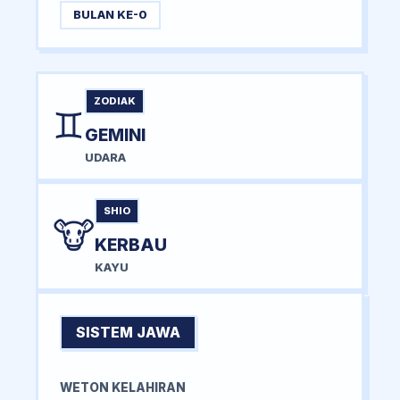
BULAN KE-0
ZODIAK
♊
GEMINI
UDARA
SHIO
🐮
KERBAU
KAYU
SISTEM JAWA
WETON KELAHIRAN