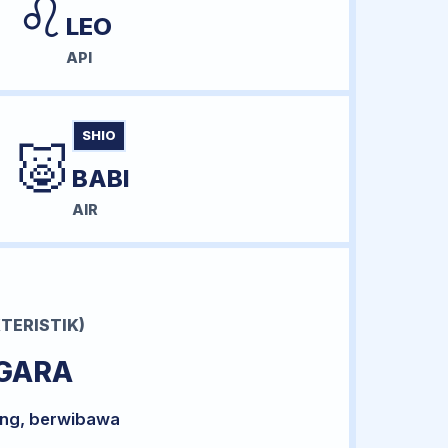
♌
LEO
API
SHIO
🐷
BABI
AIR
TERISTIK)
GARA
ong, berwibawa