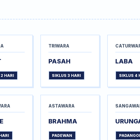
RA
TRIWARA
CATURWA
T
PASAH
LABA
 2 HARI
SIKLUS 3 HARI
SIKLUS 4 
WARA
ASTAWARA
SANGAWA
E
BRAHMA
URUNG
HARI
PADEWAN
PADANGO