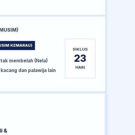
MUSIM)
USIM KEMARAU)
SIKLUS
23
tak membelah (Nela)
HARI
acang dan palawija lain
i &