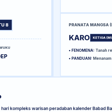
TU 8
PRANATA MANGSA (
KARO
KETIGA (M
 WUKU
• FENOMENA:
Tanah re
DEP
• PANDUAN:
Menanam k
P
s hari kompleks warisan peradaban kalender Babad Bal