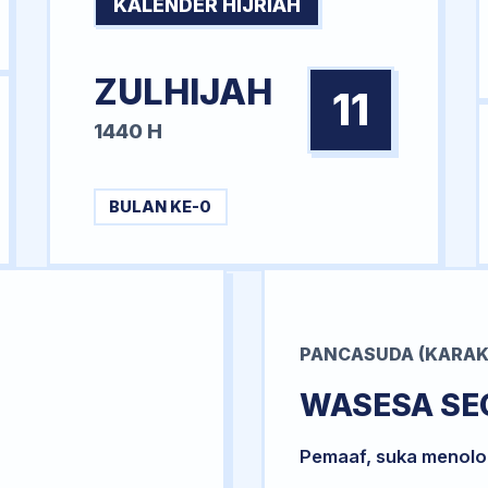
KALENDER HIJRIAH
ZULHIJAH
11
1440 H
BULAN KE-0
PANCASUDA (KARAK
WASESA SE
Pemaaf, suka menol