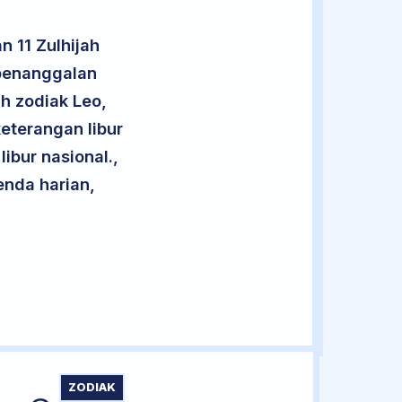
 11 Zulhijah
 penanggalan
uh zodiak Leo,
eterangan libur
libur nasional.,
enda harian,
ZODIAK