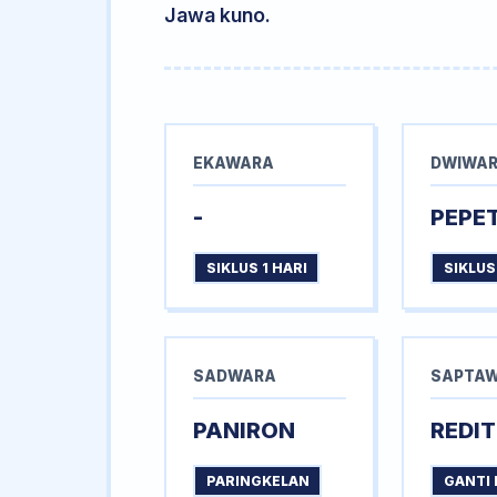
Jawa kuno.
EKAWARA
DWIWA
-
PEPE
SIKLUS 1 HARI
SIKLUS
SADWARA
SAPTA
PANIRON
REDIT
PARINGKELAN
GANTI 