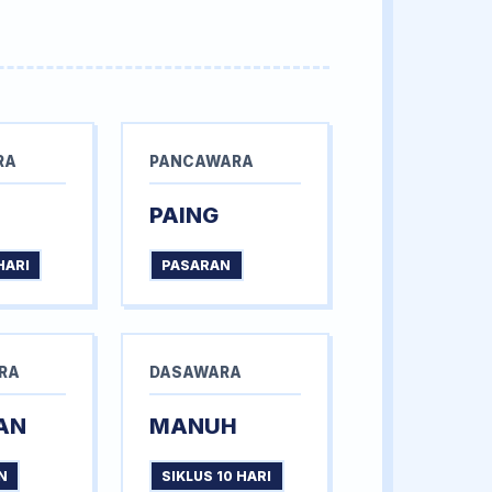
RA
PANCAWARA
PAING
HARI
PASARAN
RA
DASAWARA
AN
MANUH
N
SIKLUS 10 HARI