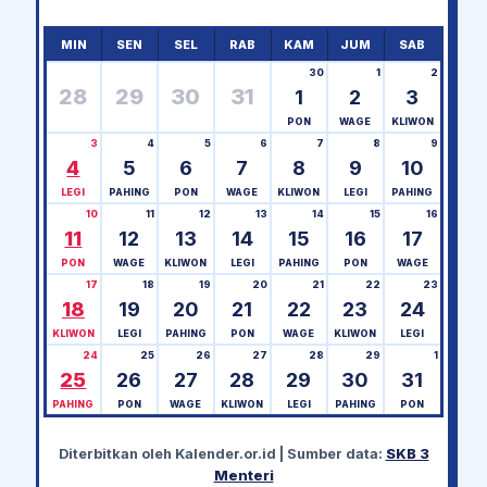
MIN
SEN
SEL
RAB
KAM
JUM
SAB
30
1
2
28
29
30
31
1
2
3
PON
WAGE
KLIWON
3
4
5
6
7
8
9
4
5
6
7
8
9
10
LEGI
PAHING
PON
WAGE
KLIWON
LEGI
PAHING
10
11
12
13
14
15
16
11
12
13
14
15
16
17
PON
WAGE
KLIWON
LEGI
PAHING
PON
WAGE
17
18
19
20
21
22
23
18
19
20
21
22
23
24
KLIWON
LEGI
PAHING
PON
WAGE
KLIWON
LEGI
24
25
26
27
28
29
1
25
26
27
28
29
30
31
PAHING
PON
WAGE
KLIWON
LEGI
PAHING
PON
Diterbitkan oleh
Kalender.or.id
| Sumber data:
SKB 3
Menteri