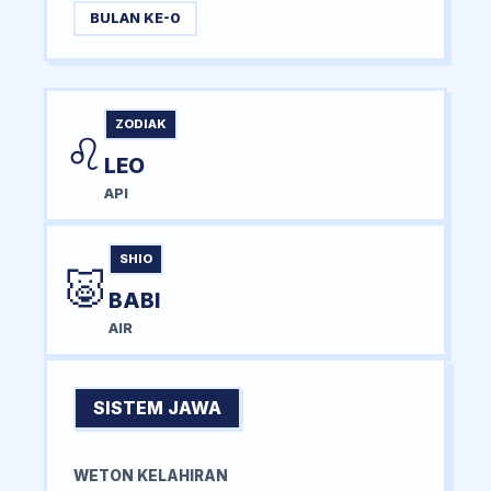
BULAN KE-0
ZODIAK
♌
LEO
API
SHIO
🐷
BABI
AIR
SISTEM JAWA
WETON KELAHIRAN