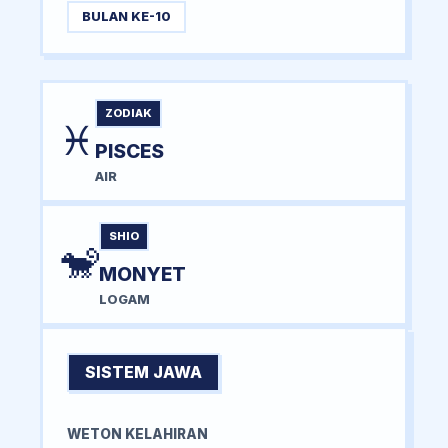
BULAN KE-10
ZODIAK
♓
PISCES
AIR
SHIO
🐒
MONYET
LOGAM
SISTEM JAWA
WETON KELAHIRAN