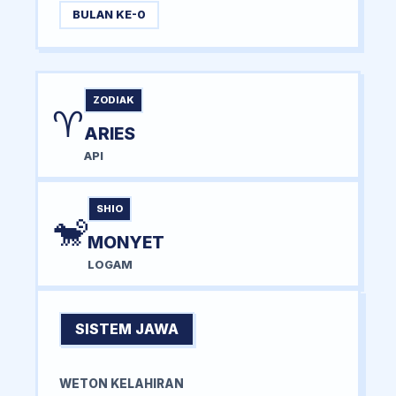
BULAN KE-0
ZODIAK
♈
ARIES
API
SHIO
🐒
MONYET
LOGAM
SISTEM JAWA
WETON KELAHIRAN