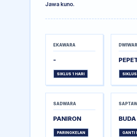
Jawa kuno.
EKAWARA
DWIWA
-
PEPE
SIKLUS 1 HARI
SIKLUS
SADWARA
SAPTA
PANIRON
BUDA
PARINGKELAN
GANTI 