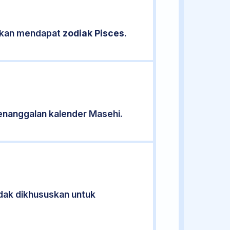
sikan mendapat
zodiak Pisces
.
enanggalan kalender Masehi.
idak dikhususkan untuk