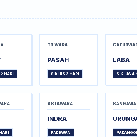
RA
TRIWARA
CATURWA
T
PASAH
LABA
 2 HARI
SIKLUS 3 HARI
SIKLUS 4 
WARA
ASTAWARA
SANGAWA
INDRA
URUNG
HARI
PADEWAN
PADANGO