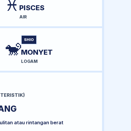
♓
PISCES
AIR
SHIO
🐒
MONYET
LOGAM
TERISTIK)
RANG
litan atau rintangan berat