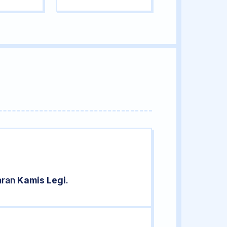
aran
Kamis Legi
.