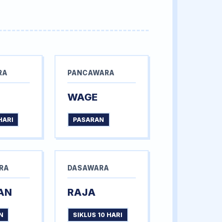
RA
PANCAWARA
WAGE
HARI
PASARAN
RA
DASAWARA
AN
RAJA
N
SIKLUS 10 HARI