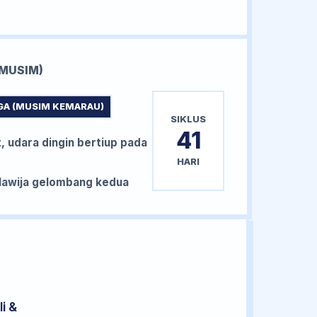
MUSIM)
GA (MUSIM KEMARAU)
SIKLUS
41
, udara dingin bertiup pada
HARI
awija gelombang kedua
i &