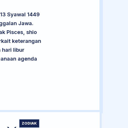
 13 Syawal 1449
nggalan Jawa.
ak Pisces, shio
kait keterangan
hari libur
encanaan agenda
ZODIAK