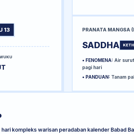
U 13
PRANATA MANGSA (
SADDHA
KETI
 WUKU
• FENOMENA:
Air surut
UT
pagi hari
• PANDUAN:
Tanam pal
P
s hari kompleks warisan peradaban kalender Babad Bal