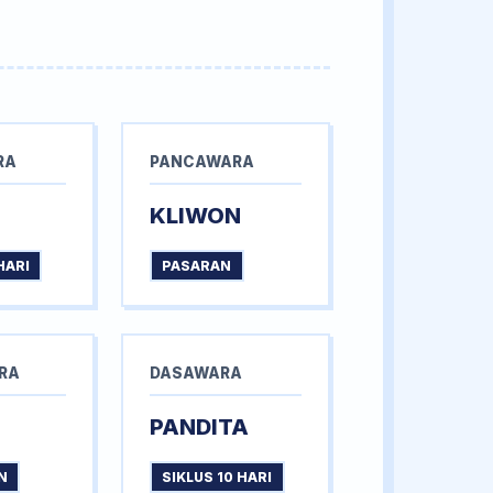
RA
PANCAWARA
KLIWON
HARI
PASARAN
RA
DASAWARA
PANDITA
N
SIKLUS 10 HARI