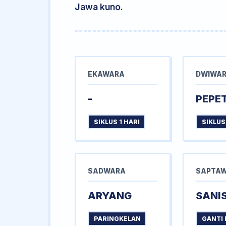
Jawa kuno.
EKAWARA
DWIWA
-
PEPE
SIKLUS 1 HARI
SIKLUS
SADWARA
SAPTA
ARYANG
SANI
PARINGKELAN
GANTI 