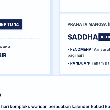
NEPTU 14
PRANATA MANGSA (
SADDHA
KETI
 WUKU
• FENOMENA:
Air surut
IR
pagi hari
• PANDUAN:
Tanam pal
P
s hari kompleks warisan peradaban kalender Babad Bal