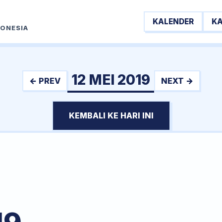
KALENDER
K
DONESIA
12 MEI 2019
← PREV
NEXT →
KEMBALI KE HARI INI