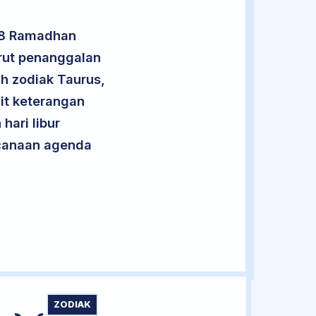
n 8 Ramadhan
rut penanggalan
uh zodiak Taurus,
it keterangan
hari libur
encanaan agenda
ZODIAK