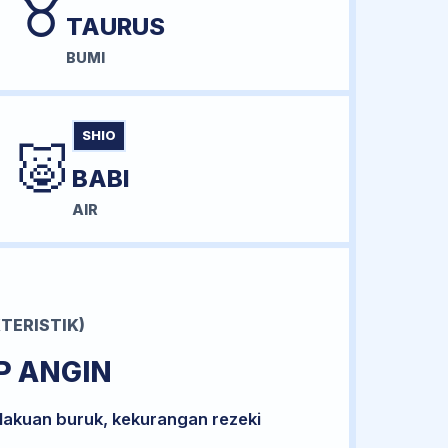
♉
TAURUS
BUMI
SHIO
🐷
BABI
AIR
TERISTIK)
P ANGIN
lakuan buruk, kekurangan rezeki