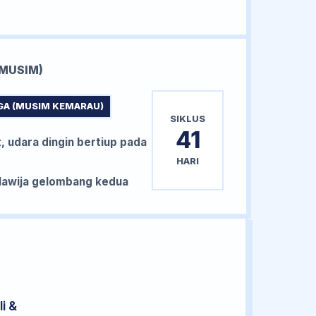
MUSIM)
GA (MUSIM KEMARAU)
SIKLUS
41
, udara dingin bertiup pada
HARI
awija gelombang kedua
i &