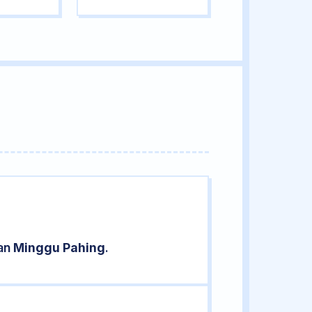
ran
Minggu Pahing
.