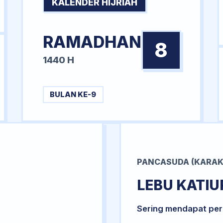
KALENDER HIJRIAH
RAMADHAN
8
1440 H
BULAN KE-9
PANCASUDA (KARAK
LEBU KATIU
Sering mendapat per