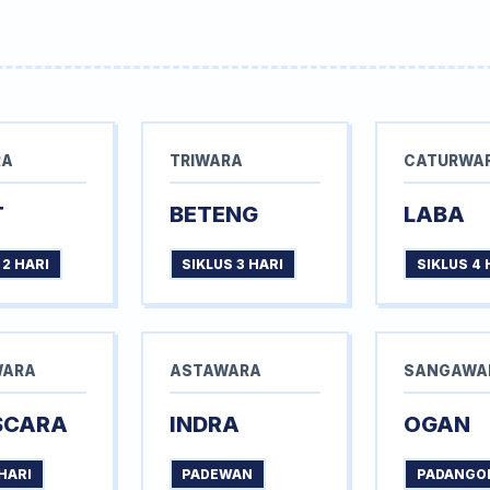
RA
TRIWARA
CATURWA
T
BETENG
LABA
 2 HARI
SIKLUS 3 HARI
SIKLUS 4 
WARA
ASTAWARA
SANGAWA
SCARA
INDRA
OGAN
HARI
PADEWAN
PADANGO