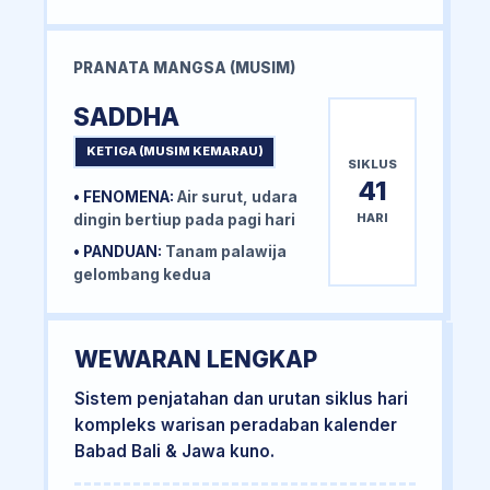
PRANATA MANGSA (MUSIM)
SADDHA
KETIGA (MUSIM KEMARAU)
SIKLUS
41
• FENOMENA:
Air surut, udara
HARI
dingin bertiup pada pagi hari
• PANDUAN:
Tanam palawija
gelombang kedua
WEWARAN LENGKAP
Sistem penjatahan dan urutan siklus hari
kompleks warisan peradaban kalender
Babad Bali & Jawa kuno.