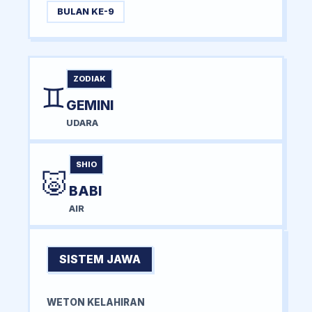
BULAN KE-9
ZODIAK
♊
GEMINI
UDARA
SHIO
🐷
BABI
AIR
SISTEM JAWA
WETON KELAHIRAN