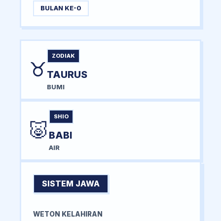
BULAN KE-0
ZODIAK
♉
TAURUS
BUMI
SHIO
🐷
BABI
AIR
SISTEM JAWA
WETON KELAHIRAN