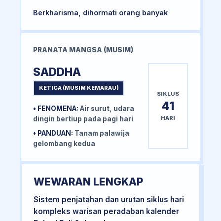
Berkharisma, dihormati orang banyak
PRANATA MANGSA (MUSIM)
SADDHA
KETIGA (MUSIM KEMARAU)
SIKLUS
41
• FENOMENA:
Air surut, udara
HARI
dingin bertiup pada pagi hari
• PANDUAN:
Tanam palawija
gelombang kedua
WEWARAN LENGKAP
Sistem penjatahan dan urutan siklus hari
kompleks warisan peradaban kalender