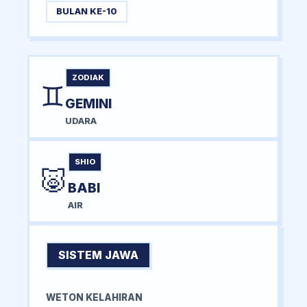
BULAN KE-10
ZODIAK
♊
GEMINI
UDARA
SHIO
🐷
BABI
AIR
SISTEM JAWA
WETON KELAHIRAN