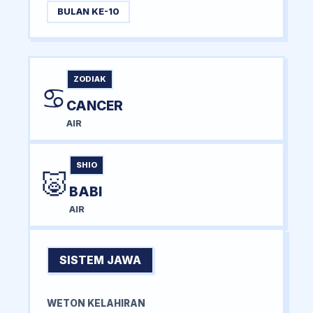
BULAN KE-10
ZODIAK
♋
CANCER
AIR
SHIO
🐷
BABI
AIR
SISTEM JAWA
WETON KELAHIRAN