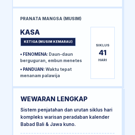
PRANATA MANGSA (MUSIM)
KASA
KETIGA (MUSIM KEMARAU)
SIKLUS
41
• FENOMENA:
Daun-daun
HARI
berguguran, embun menetes
• PANDUAN:
Waktu tepat
menanam palawija
WEWARAN LENGKAP
Sistem penjatahan dan urutan siklus hari
kompleks warisan peradaban kalender
Babad Bali & Jawa kuno.