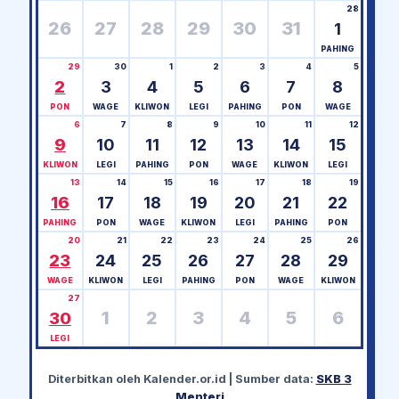
28
26
27
28
29
30
31
1
PAHING
29
30
1
2
3
4
5
2
3
4
5
6
7
8
PON
WAGE
KLIWON
LEGI
PAHING
PON
WAGE
6
7
8
9
10
11
12
9
10
11
12
13
14
15
KLIWON
LEGI
PAHING
PON
WAGE
KLIWON
LEGI
13
14
15
16
17
18
19
16
17
18
19
20
21
22
PAHING
PON
WAGE
KLIWON
LEGI
PAHING
PON
20
21
22
23
24
25
26
23
24
25
26
27
28
29
WAGE
KLIWON
LEGI
PAHING
PON
WAGE
KLIWON
27
1
2
3
4
5
6
30
LEGI
Diterbitkan oleh
Kalender.or.id
| Sumber data:
SKB 3
Menteri