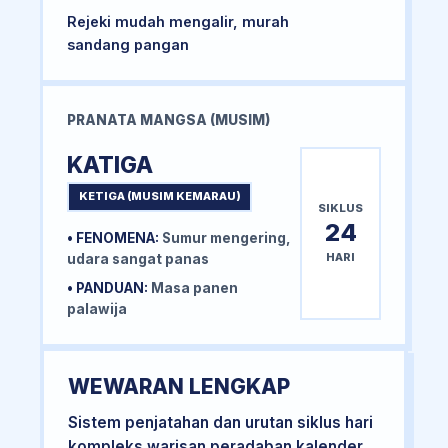
Rejeki mudah mengalir, murah
sandang pangan
PRANATA MANGSA (MUSIM)
KATIGA
KETIGA (MUSIM KEMARAU)
SIKLUS
24
• FENOMENA:
Sumur mengering,
HARI
udara sangat panas
• PANDUAN:
Masa panen
palawija
WEWARAN LENGKAP
Sistem penjatahan dan urutan siklus hari
kompleks warisan peradaban kalender