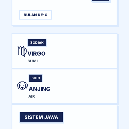
BULAN KE-0
ZODIAK
♍
VIRGO
BUMI
SHIO
🐶
ANJING
AIR
SISTEM JAWA