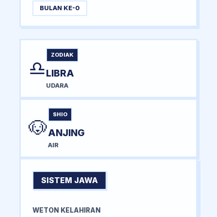
BULAN KE-0
ZODIAK
♎
LIBRA
UDARA
SHIO
🐶
ANJING
AIR
SISTEM JAWA
WETON KELAHIRAN