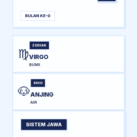
BULAN KE-0
ZODIAK
♍
VIRGO
BUMI
SHIO
🐶
ANJING
AIR
SISTEM JAWA