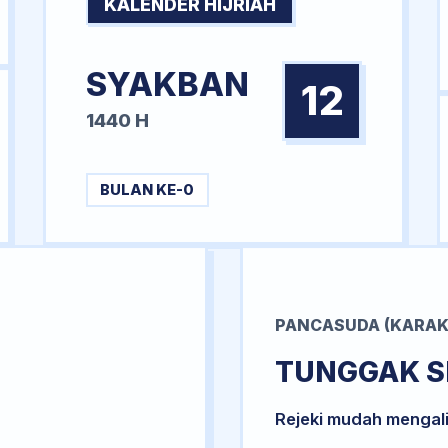
KALENDER HIJRIAH
SYAKBAN
12
1440 H
BULAN KE-0
PANCASUDA (KARAK
TUNGGAK S
Rejeki mudah mengal