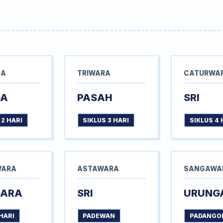
RA
TRIWARA
CATURWA
GA
PASAH
SRI
 2 HARI
SIKLUS 3 HARI
SIKLUS 4 
WARA
ASTAWARA
SANGAWA
GARA
SRI
URUNG
HARI
PADEWAN
PADANGO