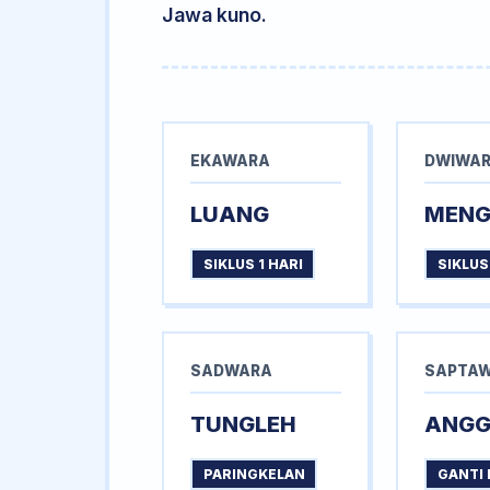
Jawa kuno.
EKAWARA
DWIWA
LUANG
MEN
SIKLUS 1 HARI
SIKLUS
SADWARA
SAPTA
TUNGLEH
ANG
PARINGKELAN
GANTI 