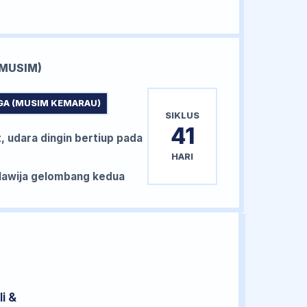
MUSIM)
GA (MUSIM KEMARAU)
SIKLUS
41
, udara dingin bertiup pada
HARI
awija gelombang kedua
i &