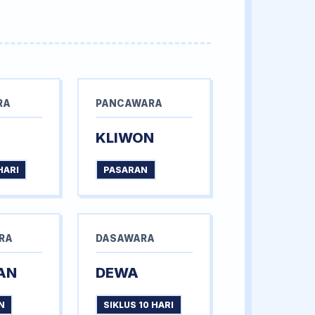
RA
PANCAWARA
KLIWON
HARI
PASARAN
RA
DASAWARA
AN
DEWA
N
SIKLUS 10 HARI