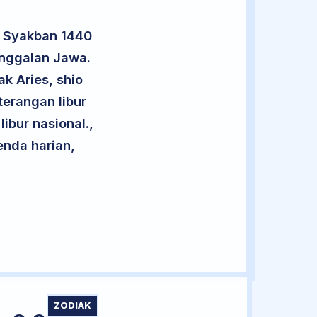
2 Syakban 1440
anggalan Jawa.
k Aries, shio
terangan libur
libur nasional.,
enda harian,
ZODIAK