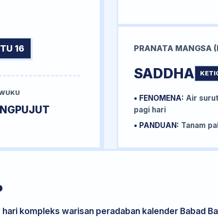
TU 16
PRANATA MANGSA (
SADDHA
KETI
 WUKU
• FENOMENA:
Air surut
UNGPUJUT
pagi hari
• PANDUAN:
Tanam pal
P
s hari kompleks warisan peradaban kalender Babad Bal