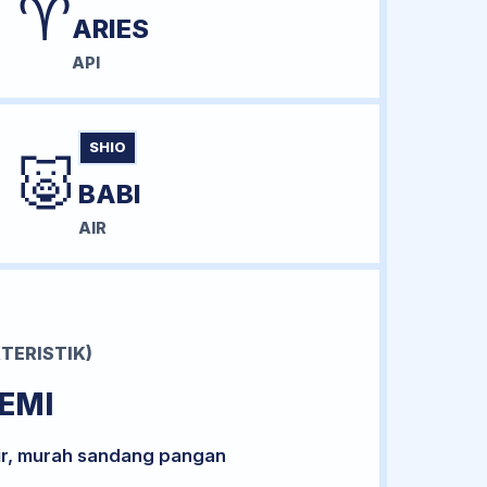
♈
ARIES
API
SHIO
🐷
BABI
AIR
TERISTIK)
EMI
ir, murah sandang pangan