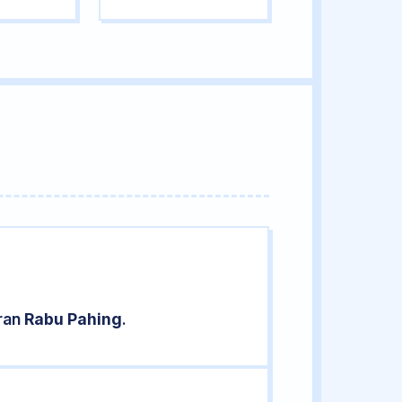
aran
Rabu Pahing
.