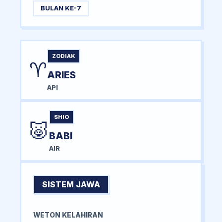
BULAN KE-7
ZODIAK
♈
ARIES
API
SHIO
🐷
BABI
AIR
SISTEM JAWA
WETON KELAHIRAN