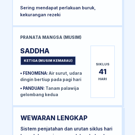
Sering mendapat perlakuan buruk,
kekurangan rezeki
PRANATA MANGSA (MUSIM)
SADDHA
KETIGA (MUSIM KEMARAU)
SIKLUS
41
• FENOMENA:
Air surut, udara
HARI
dingin bertiup pada pagi hari
• PANDUAN:
Tanam palawija
gelombang kedua
WEWARAN LENGKAP
Sistem penjatahan dan urutan siklus hari