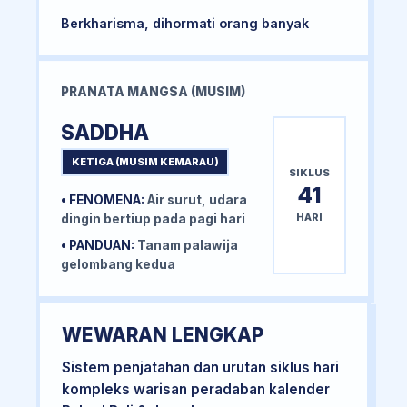
Berkharisma, dihormati orang banyak
PRANATA MANGSA (MUSIM)
SADDHA
KETIGA (MUSIM KEMARAU)
SIKLUS
41
• FENOMENA:
Air surut, udara
HARI
dingin bertiup pada pagi hari
• PANDUAN:
Tanam palawija
gelombang kedua
WEWARAN LENGKAP
Sistem penjatahan dan urutan siklus hari
kompleks warisan peradaban kalender