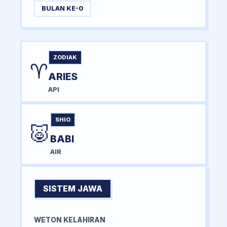
BULAN KE-0
ZODIAK
♈
ARIES
API
SHIO
🐷
BABI
AIR
SISTEM JAWA
WETON KELAHIRAN