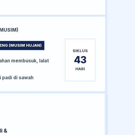
MUSIM)
ENG (MUSIM HUJAN)
SIKLUS
43
han membusuk, lalat
HARI
padi di sawah
i &