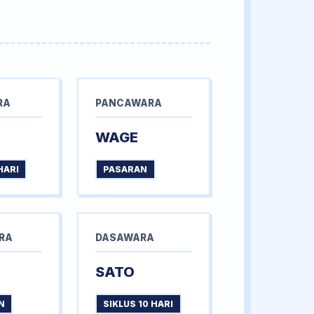
RA
PANCAWARA
WAGE
HARI
PASARAN
RA
DASAWARA
SATO
N
SIKLUS 10 HARI