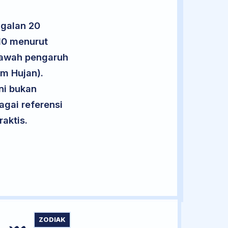
ggalan 20
 10 menurut
 bawah pengaruh
m Hujan).
ini bukan
agai referensi
aktis.
ZODIAK