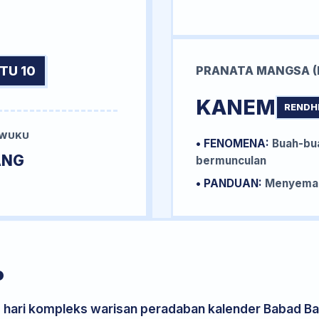
TU 10
PRANATA MANGSA (
KANEM
RENDH
 WUKU
• FENOMENA:
Buah-bua
ANG
bermunculan
• PANDUAN:
Menyemai 
P
s hari kompleks warisan peradaban kalender Babad Bal