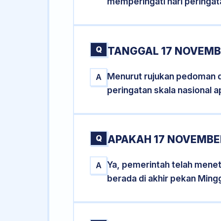
memperingati hari peringat
Q
TANGGAL 17 NOVEMBE
Menurut rujukan pedoman dar
A
peringatan skala nasional a
Q
APAKAH 17 NOVEMBE
Ya, pemerintah telah mene
A
berada di akhir pekan Ming