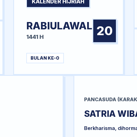
KALENDER HIJRIAH
RABIULAWAL
20
1441 H
BULAN KE-0
PANCASUDA (KARAK
SATRIA WI
Berkharisma, dihorm