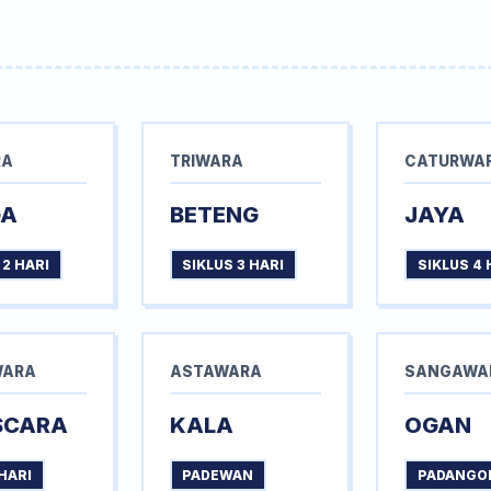
RA
TRIWARA
CATURWA
GA
BETENG
JAYA
 2 HARI
SIKLUS 3 HARI
SIKLUS 4 
WARA
ASTAWARA
SANGAWA
SCARA
KALA
OGAN
HARI
PADEWAN
PADANGO