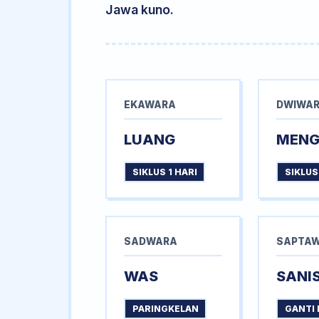
Jawa kuno.
EKAWARA
DWIWA
LUANG
MEN
SIKLUS 1 HARI
SIKLUS
SADWARA
SAPTA
WAS
SANI
PARINGKELAN
GANTI 