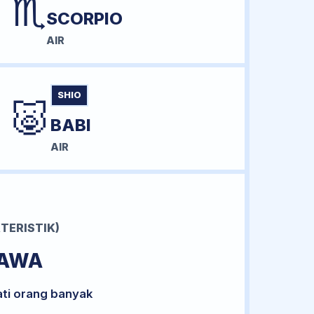
♏
SCORPIO
AIR
SHIO
🐷
BABI
AIR
TERISTIK)
BAWA
ati orang banyak