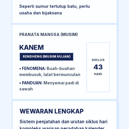
Seperti sumur tertutup batu, perlu
usaha dan bijaksana
PRANATA MANGSA (MUSIM)
KANEM
RENDHENG (MUSIM HUJAN)
SIKLUS
43
• FENOMENA:
Buah-buahan
HARI
membusuk, lalat bermunculan
• PANDUAN:
Menyemai padi di
sawah
WEWARAN LENGKAP
Sistem penjatahan dan urutan siklus hari
kompleks warisan peradaban kalender