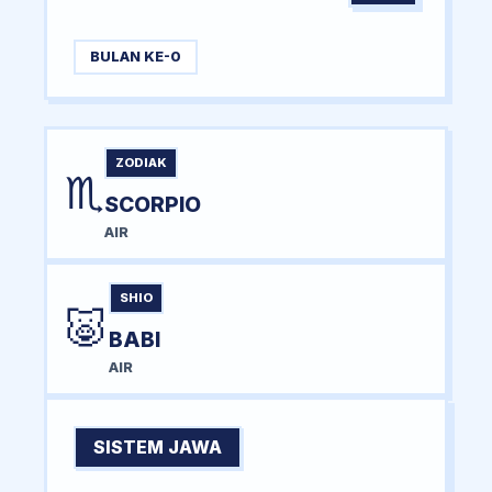
BULAN KE-0
ZODIAK
♏
SCORPIO
AIR
SHIO
🐷
BABI
AIR
SISTEM JAWA