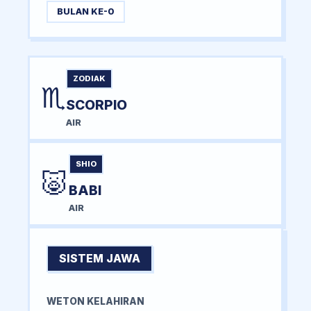
BULAN KE-0
ZODIAK
♏
SCORPIO
AIR
SHIO
🐷
BABI
AIR
SISTEM JAWA
WETON KELAHIRAN