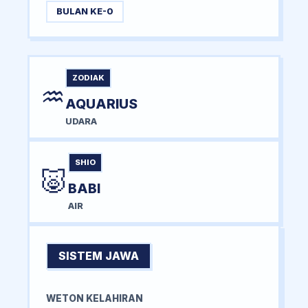
BULAN KE-0
ZODIAK
♒
AQUARIUS
UDARA
SHIO
🐷
BABI
AIR
SISTEM JAWA
WETON KELAHIRAN