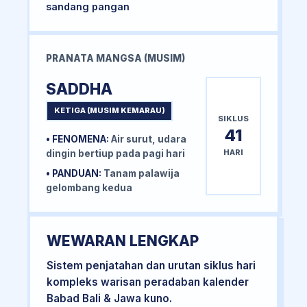
sandang pangan
PRANATA MANGSA (MUSIM)
SADDHA
KETIGA (MUSIM KEMARAU)
SIKLUS
41
• FENOMENA:
Air surut, udara
HARI
dingin bertiup pada pagi hari
• PANDUAN:
Tanam palawija
gelombang kedua
WEWARAN LENGKAP
Sistem penjatahan dan urutan siklus hari
kompleks warisan peradaban kalender
Babad Bali & Jawa kuno.