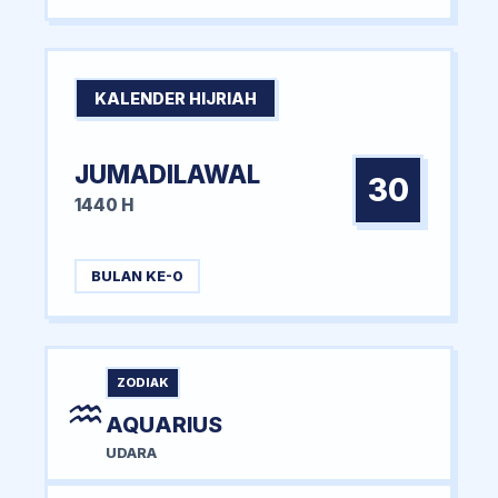
KALENDER HIJRIAH
JUMADILAWAL
30
1440 H
BULAN KE-0
ZODIAK
♒
AQUARIUS
UDARA