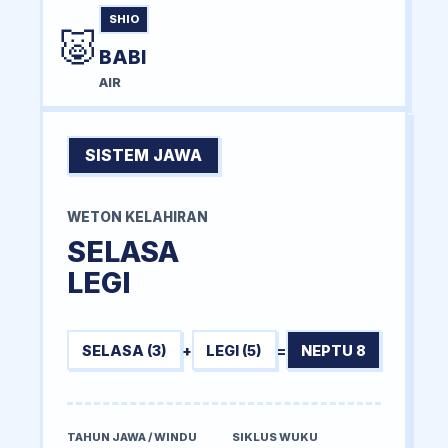
SHIO
🐷
BABI
AIR
SISTEM JAWA
WETON KELAHIRAN
SELASA
LEGI
SELASA (3)
+
LEGI (5)
=
NEPTU 8
TAHUN JAWA / WINDU
SIKLUS WUKU