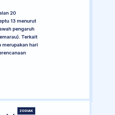
alan 20
eptu 13 menurut
 bawah pengaruh
emarau). Terkait
an merupakan hari
 perencanaan
ZODIAK