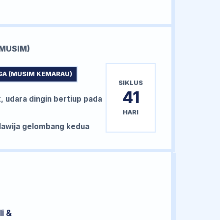
MUSIM)
GA (MUSIM KEMARAU)
SIKLUS
41
, udara dingin bertiup pada
HARI
awija gelombang kedua
i &