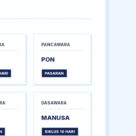
RA
PANCAWARA
PON
HARI
PASARAN
RA
DASAWARA
MANUSA
N
SIKLUS 10 HARI