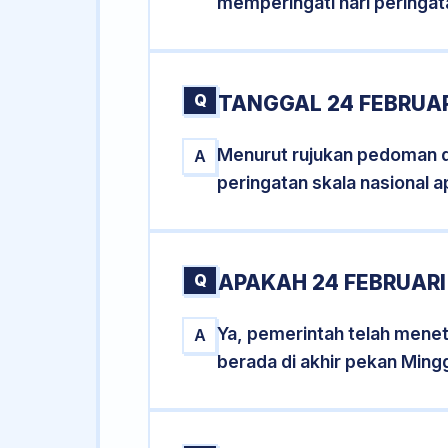
memperingati hari peringat
Q
TANGGAL 24 FEBRUAR
Menurut rujukan pedoman dar
A
peringatan skala nasional a
Q
APAKAH 24 FEBRUAR
Ya, pemerintah telah mene
A
berada di akhir pekan Ming