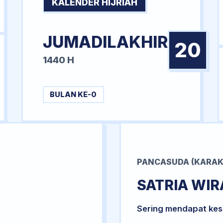
KALENDER HIJRIAH
JUMADILAKHIR
20
1440 H
BULAN KE-0
PANCASUDA (KARAK
SATRIA WI
Sering mendapat kesu