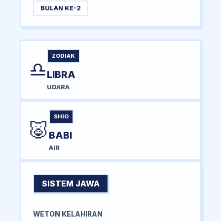
BULAN KE-2
ZODIAK
♎
LIBRA
UDARA
SHIO
🐷
BABI
AIR
SISTEM JAWA
WETON KELAHIRAN