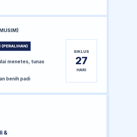
MUSIM)
 (PERALIHAN)
SIKLUS
27
lai menetes, tunas
HARI
n benih padi
i &