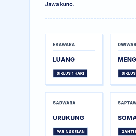
Jawa kuno.
EKAWARA
DWIWA
LUANG
MEN
SIKLUS 1 HARI
SIKLUS
SADWARA
SAPTA
URUKUNG
SOM
PARINGKELAN
GANTI 