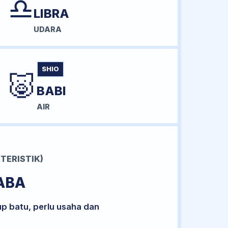
♎
LIBRA
UDARA
SHIO
🐷
BABI
AIR
TERISTIK)
ABA
up batu, perlu usaha dan