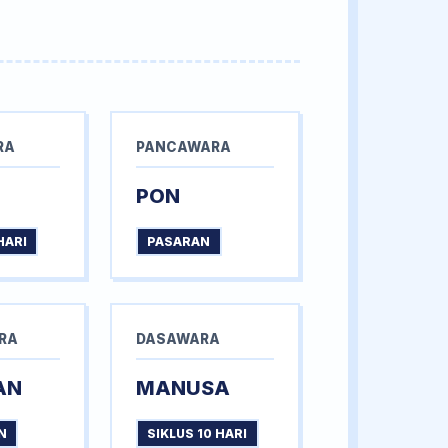
RA
PANCAWARA
PON
HARI
PASARAN
RA
DASAWARA
AN
MANUSA
N
SIKLUS 10 HARI