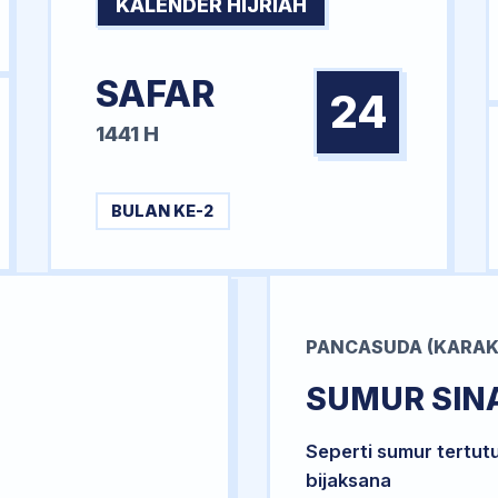
KALENDER HIJRIAH
SAFAR
24
1441 H
BULAN KE-2
PANCASUDA (KARAK
SUMUR SIN
Seperti sumur tertut
bijaksana