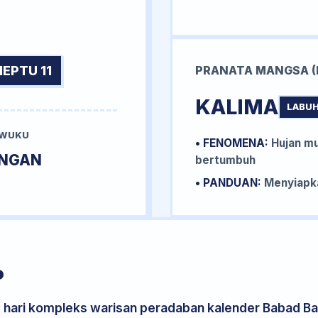
NEPTU 11
PRANATA MANGSA (
KALIMA
LABUH
 WUKU
• FENOMENA:
Hujan mu
INGAN
bertumbuh
• PANDUAN:
Menyiapka
P
s hari kompleks warisan peradaban kalender Babad Bal