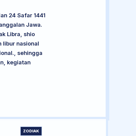
an 24 Safar 1441
nanggalan Jawa.
k Libra, shio
 libur nasional
ional., sehingga
n, kegiatan
ZODIAK