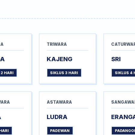
RA
TRIWARA
CATURWA
GA
KAJENG
SRI
 2 HARI
SIKLUS 3 HARI
SIKLUS 4 
WARA
ASTAWARA
SANGAWA
A
LUDRA
ERANG
HARI
PADEWAN
PADANGO