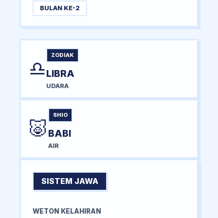
BULAN KE-2
ZODIAK
♎
LIBRA
UDARA
SHIO
🐷
BABI
AIR
SISTEM JAWA
WETON KELAHIRAN