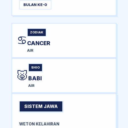
BULAN KE-0
ZODIAK
♋
CANCER
AIR
SHIO
🐷
BABI
AIR
SISTEM JAWA
WETON KELAHIRAN