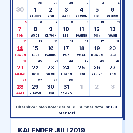
28
29
30
2
3
4
30
1
2
3
4
5
6
PAHING
PON
WAGE
KLIWON
LEGI
PAHING
5
6
7
8
9
10
11
7
8
9
10
11
12
13
PON
WAGE
KLIWON
LEGI
PAHING
PON
WAGE
12
13
14
15
16
17
18
14
15
16
17
18
19
20
KLIWON
LEGI
PAHING
PON
WAGE
KLIWON
LEGI
19
20
21
22
23
24
25
21
22
23
24
25
26
27
PAHING
PON
WAGE
KLIWON
LEGI
PAHING
PON
26
27
28
29
1
2
3
28
29
30
31
WAGE
KLIWON
LEGI
PAHING
Diterbitkan oleh
Kalender.or.id
| Sumber data:
SKB 3
Menteri
KALENDER JULI 2019