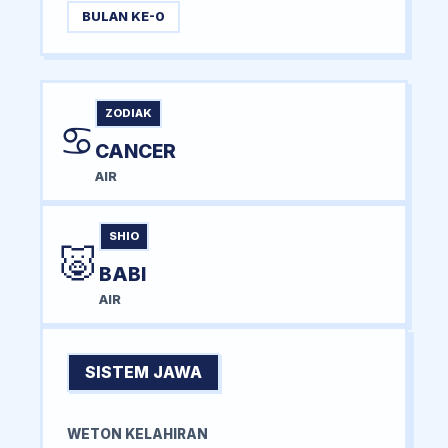
BULAN KE-0
ZODIAK
♋
CANCER
AIR
SHIO
🐷
BABI
AIR
SISTEM JAWA
WETON KELAHIRAN