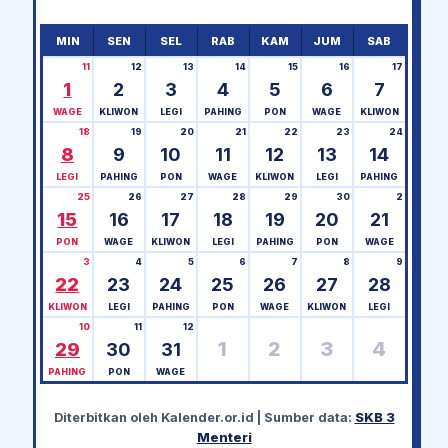
MIN
SEN
SEL
RAB
KAM
JUM
SAB
11
12
13
14
15
16
17
1
2
3
4
5
6
7
WAGE
KLIWON
LEGI
PAHING
PON
WAGE
KLIWON
18
19
20
21
22
23
24
8
9
10
11
12
13
14
LEGI
PAHING
PON
WAGE
KLIWON
LEGI
PAHING
25
26
27
28
29
30
2
15
16
17
18
19
20
21
PON
WAGE
KLIWON
LEGI
PAHING
PON
WAGE
3
4
5
6
7
8
9
22
23
24
25
26
27
28
KLIWON
LEGI
PAHING
PON
WAGE
KLIWON
LEGI
10
11
12
1
2
3
4
29
30
31
PAHING
PON
WAGE
Diterbitkan oleh
Kalender.or.id
| Sumber data:
SKB 3
Menteri