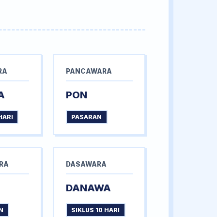
RA
PANCAWARA
A
PON
HARI
PASARAN
RA
DASAWARA
DANAWA
N
SIKLUS 10 HARI