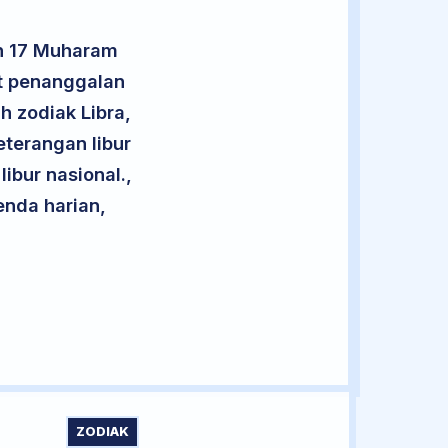
an 17 Muharam
ut penanggalan
h zodiak Libra,
eterangan libur
libur nasional.,
enda harian,
ZODIAK