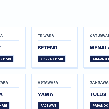
RA
TRIWARA
CATURWA
T
BETENG
MENAL
 2 HARI
SIKLUS 3 HARI
SIKLUS 4 
WARA
ASTAWARA
SANGAWA
A
YAMA
TULUS
HARI
PADEWAN
PADANGO