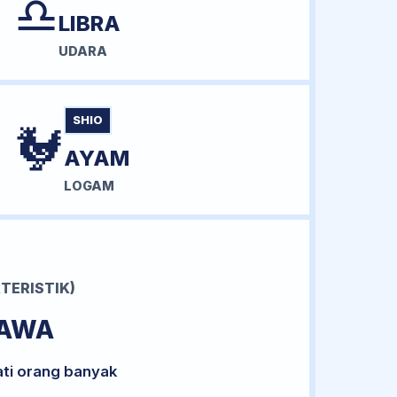
♎
LIBRA
UDARA
SHIO
🐓
AYAM
LOGAM
TERISTIK)
BAWA
ati orang banyak