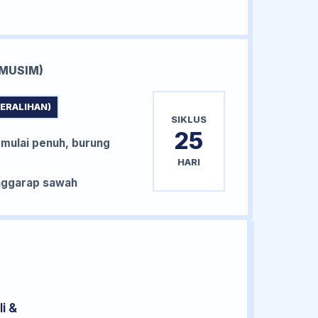
MUSIM)
PERALIHAN)
SIKLUS
25
 mulai penuh, burung
HARI
nggarap sawah
i &