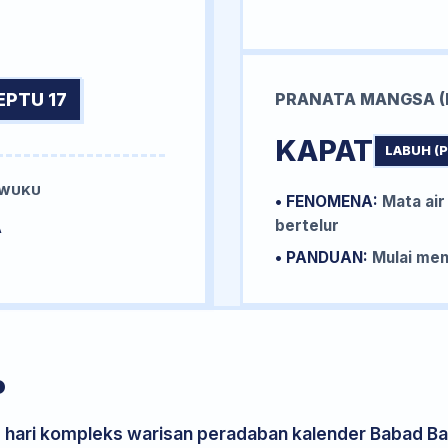
EPTU 17
PRANATA MANGSA (
KAPAT
LABUH (
 WUKU
• FENOMENA:
Mata air
A
bertelur
• PANDUAN:
Mulai me
P
s hari kompleks warisan peradaban kalender Babad Bal