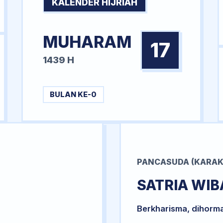
KALENDER HIJRIAH
MUHARAM
17
1439 H
BULAN KE-0
PANCASUDA (KARAK
SATRIA WI
Berkharisma, dihorm