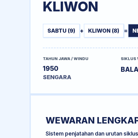
KLIWON
SABTU (9)
+
KLIWON (8)
=
N
TAHUN JAWA / WINDU
SIKLUS
1950
BAL
SENGARA
WEWARAN LENGKA
Sistem penjatahan dan urutan siklu