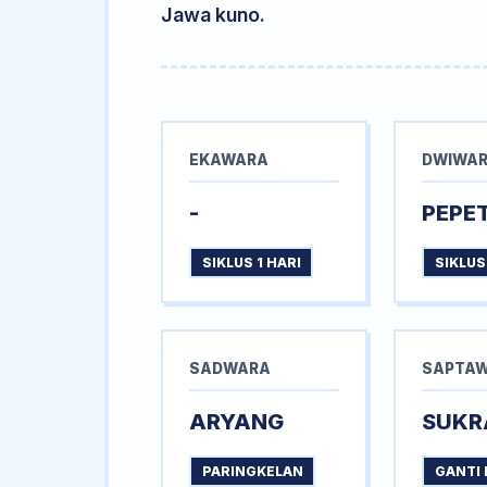
Jawa kuno.
EKAWARA
DWIWA
-
PEPE
SIKLUS 1 HARI
SIKLUS
SADWARA
SAPTA
ARYANG
SUKR
PARINGKELAN
GANTI 